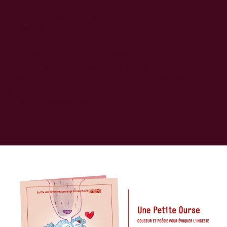
Tout public, à partir de 6 ans
Durée : 50 mn
Écriture-interprétation : Mélanie Limouzin
Graphisme-Illustration / Régie : Joèl Relier
Mise en scène : Éva Cauche / Juliette Zollkau-
Roussille
Musique / Mise en son : Juliette Z