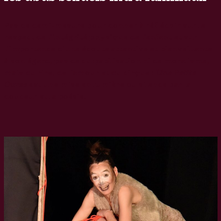
Pas de demi-mesure pour donner à réfléchir sur le
respect de l’intégrité physique de l’enfant et sur
l’importance d’une écoute attentive et bienveillante
à son égard, pas de culpabilisation ni de moralisme,
mais du rire, de l’amour et du cirque :
Une Petite
Ourse
est une mise en lumière du silence par la
douceur et la poésie.